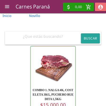
Carnes Paraná
menu
attach_money
add_shopping_cart
account_circle
0,00
Inicio
Novillo
BUSCAR
COMBO 1. NALGA 4K, COST
ELETA 3KG, PUCHERO RUE
DITA 1,5KG
$15.000,00